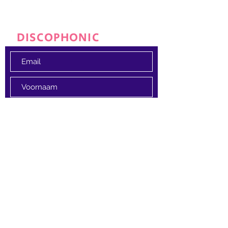
JOIN THE
DISCOPHONIC
FAMILY
Ja, ik wil me inschrijven voor de
nieuwsbrief
AANMELDEN
MANAGEMENT & BOOKINGS